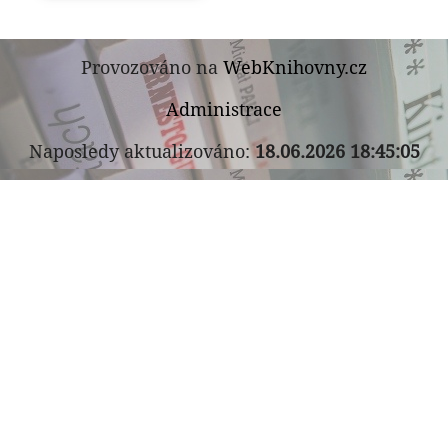
Provozováno na
WebKnihovny.cz
Administrace
Naposledy aktualizováno:
18.06.2026 18:45:05