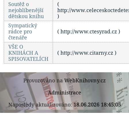
Soutěž o
(
nejoblíbenější
http://www.celeceskoctedet
dětskou knihu
)
Sympatický
rádce pro
( http://www.ctesyrad.cz )
čtenáře
VŠE O
KNIHÁCH A
( http://www.citarny.cz )
SPISOVATELÍCH
Provozováno na
WebKnihovny.cz
Administrace
Naposledy aktualizováno:
18.06.2026 18:45:05