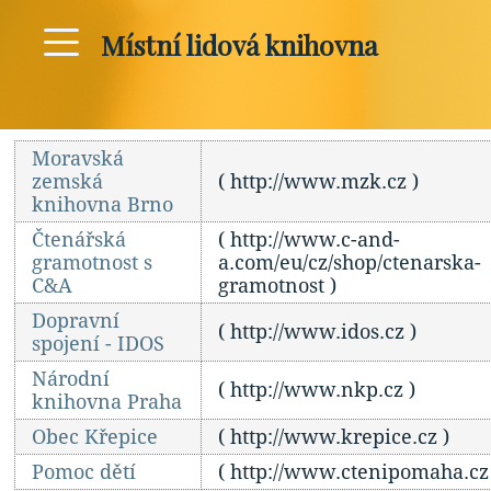
Místní lidová knihovna
Moravská
zemská
( http://www.mzk.cz )
knihovna Brno
Čtenářská
( http://www.c-and-
gramotnost s
a.com/eu/cz/shop/ctenarska-
C&A
gramotnost )
Dopravní
( http://www.idos.cz )
spojení - IDOS
Národní
( http://www.nkp.cz )
knihovna Praha
Obec Křepice
( http://www.krepice.cz )
Pomoc dětí
( http://www.ctenipomaha.cz