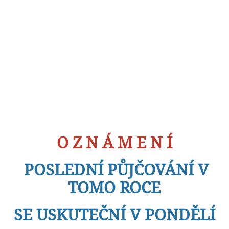
O Z N Á M E N Í
POSLEDNÍ PŮJČOVÁNÍ V
TOMO ROCE
SE USKUTEČNÍ V PONDĚLÍ