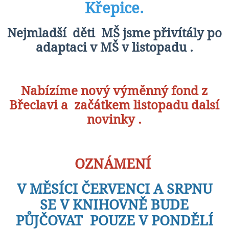
Křepice.
Nejmladší děti MŠ jsme přivítály po
adaptaci v MŠ v listopadu .
Nabízíme nový výměnný fond z
Břeclavi a začátkem listopadu dalsí
novinky .
OZNÁMENÍ
V MĚSÍCI ČERVENCI A SRPNU
SE V KNIHOVNĚ BUDE
PŮJČOVAT POUZE V PONDĚLÍ