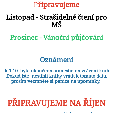
P
řipravujeme
Listopad - Strašidelné čtení pro
M
Š
Prosinec - Vánoční půjčování
Oznámení
k 1.10. byla ukončena amnestie na vrácení knih
.Pokud jste nestihli knihy vrátit k tomuto datu,
prosím vezmněte si penize na upomínky.
PŘIPRAVUJEME NA ŘÍJEN