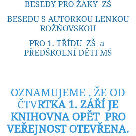
BESEDY PRO ŽÁKY ZŠ
BESEDU S AUTORKOU LENKOU
ROŽŇOVSKOU
PRO 1. TŘÍDU ZŠ a
PŘEDŠKOLNÍ DĚTI MŚ
OZNAMUJEME , ŽE OD
ČTV
RTKA 1. ZÁŘÍ JE
KNIHOVNA OPĚT PRO
VEŘEJNOST OTEVŘENA.