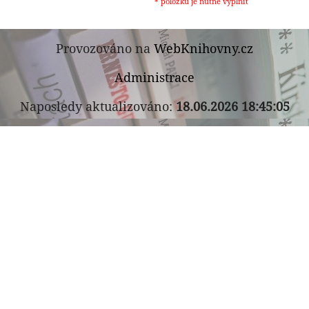
* položku je nutné vyplnit
Provozováno na
WebKnihovny.cz
Administrace
Naposledy aktualizováno:
18.06.2026 18:45:05