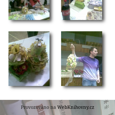
Provozováno na
WebKnihovny.cz