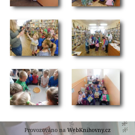
Provozováno na
WebKnihovny.cz