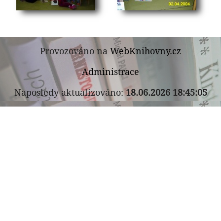
Provozováno na
WebKnihovny.cz
Administrace
Naposledy aktualizováno:
18.06.2026 18:45:05