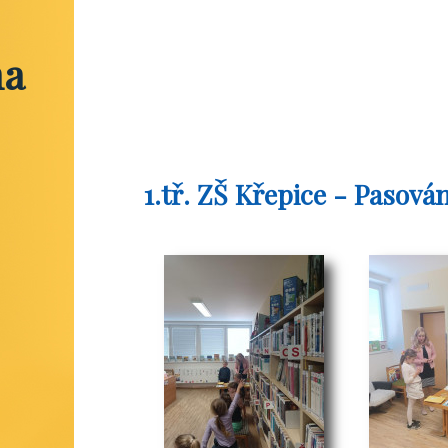
na
1.tř. ZŠ Křepice - Pasová