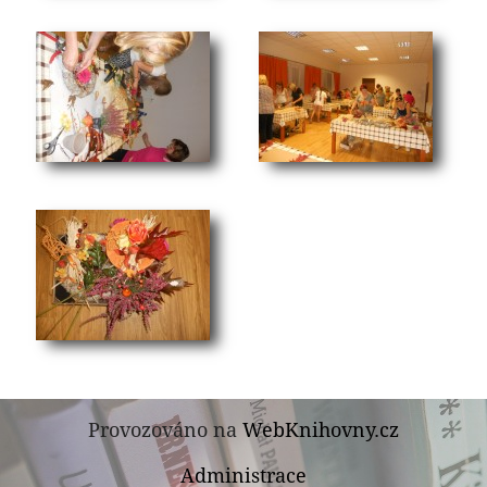
Provozováno na
WebKnihovny.cz
Administrace