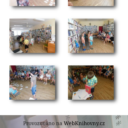
Provozováno na
WebKnihovny.cz