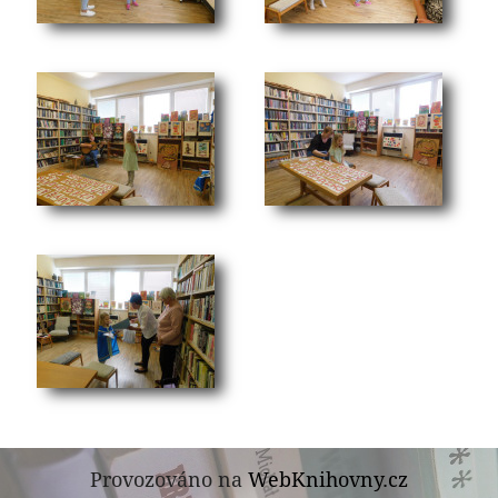
Provozováno na
WebKnihovny.cz