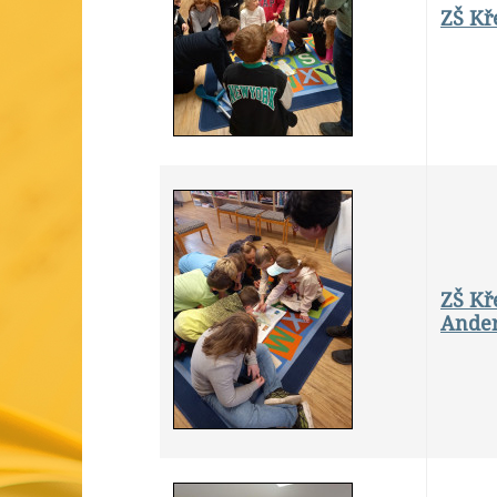
ZŠ Kř
ZŠ Kře
Ande