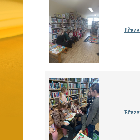
Březe
Březen