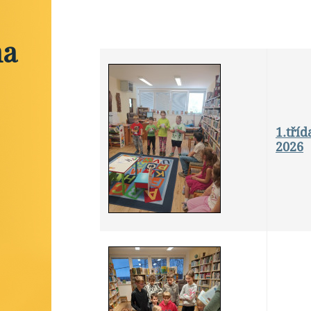
na
1.tří
2026