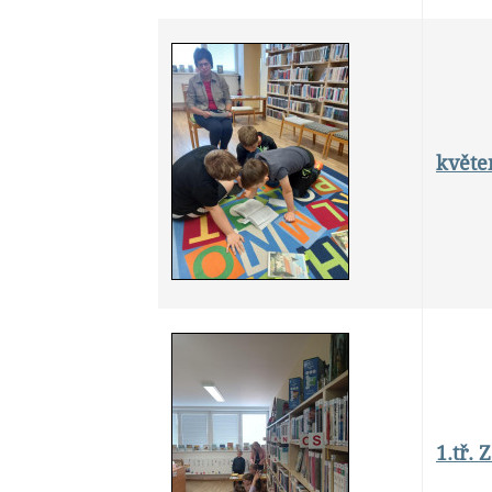
květen
1.tř.