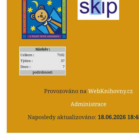
Návštěv :
Celkem :
7102
Týden :
37
Dnes :
7
podrobnosti
Provozováno na
WebKnihovny.cz
Administrace
Naposledy aktualizováno:
18.06.2026 18:4