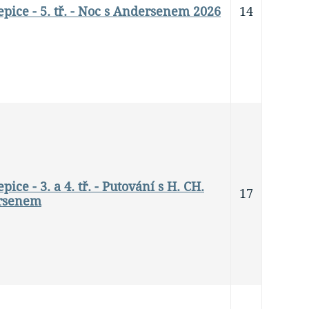
epice - 5. tř. - Noc s Andersenem 2026
14
pice - 3. a 4. tř. - Putování s H. CH.
17
rsenem