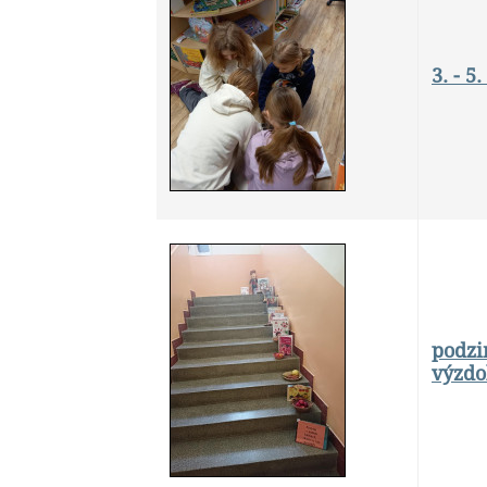
3. - 5
podzi
výzdo