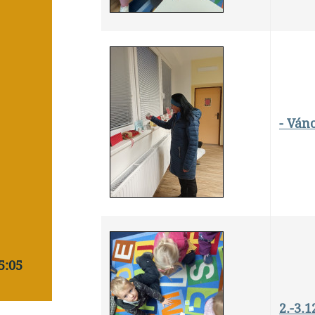
- Ván
5:05
2.-3.